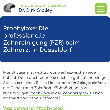
Ihr Zahnarzt in Düsseldorf
Dr. Dirk Stolley
Prophylaxe: Die
Leistungen
professionelle
Zahnreinigung (PZR) beim
Zahnarzt in Düsseldorf
Team und Praxis
0211 / 385 46 10
Mundhygiene ist wichtig, das weiß inzwischen jeder
Patient. Doch auch wenn Sie noch so gut putzen, einige
Stellen erreichen Sie zu Hause vor dem Spiegel einfach
Termin vereinbaren
nie. Daher raten Zahnärzte/Zahnärztinnen zur
regelmäßigen
Prophylaxe
in der
Zahnarztpraxis
. Doch
was wird dort genau gemacht?
Was genau ist Prophylaxe?